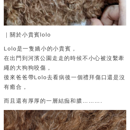
｜關於小貴賓lolo
Lolo是一隻嬌小的小貴賓，
在出門到河濱公園走走的時候不小心被沒繫牽
繩的大狗狗咬傷，
後來爸爸帶Lolo去看病後一個禮拜傷口還是沒
有癒合，
而且還有厚厚的一層結痂和膿……….