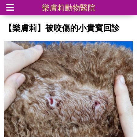
樂膚莉動物醫院
【樂膚莉】被咬傷的小貴賓回診